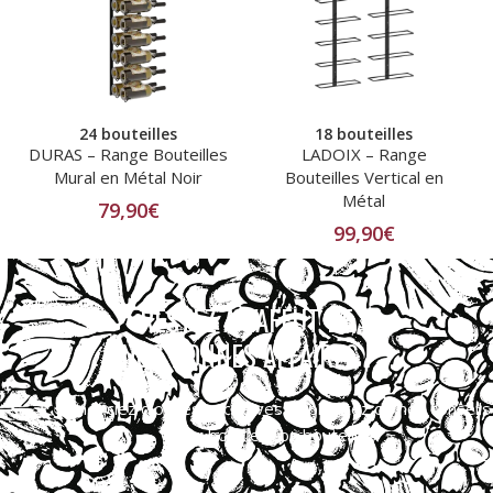
24 bouteilles
18 bouteilles
DURAS – Range Bouteilles
LADOIX – Range
Mural en Métal Noir
Bouteilles Vertical en
Métal
79,90
€
99,90
€
RESTEZ À L'AFFUT DE
NOS BONNES AFFAIRES !
Bénéficiez d’offres exclusives et profitez de nos conseils
pour bonifier vos bouteilles.