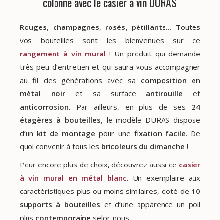
colonne avec le casier à vin DURAS
Rouges
,
champagnes
,
rosés
,
pétillants
… Toutes
vos bouteilles sont les bienvenues sur ce
rangement à vin mural
! Un produit qui demande
très peu d’entretien et qui saura vous accompagner
au fil des générations avec sa
composition en
métal noir
et sa surface
antirouille
et
anticorrosion
. Par ailleurs, en plus de ses
24
étagères à bouteilles
, le modèle DURAS dispose
d’un
kit de montage
pour une
fixation facile
. De
quoi convenir à tous les
bricoleurs du dimanche
!
Pour encore plus de choix, découvrez aussi ce
casier
à vin mural en métal blanc
. Un exemplaire aux
caractéristiques plus ou moins similaires, doté de
10
supports à bouteilles
et d’une apparence un poil
plus
contemporaine
selon nous.